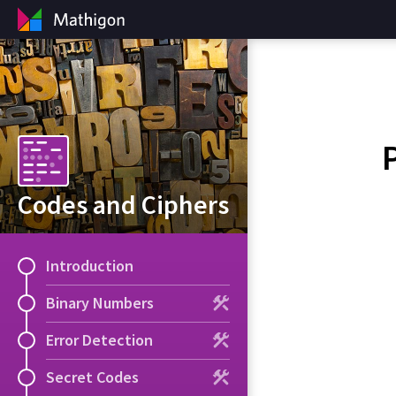
Codes and Ciphers
Introduction
Binary Numbers
Error Detection
Secret Codes