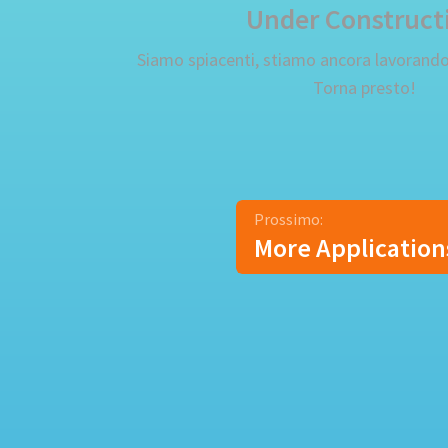
Under Construct
Siamo spiacenti, stiamo ancora lavorando
Torna presto!
Prossimo:
More Application