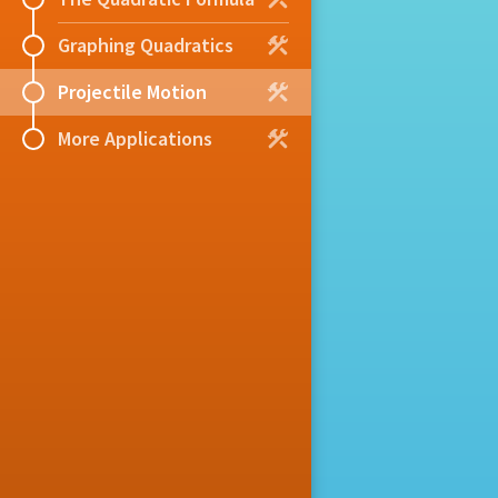
Graphing Quadratics
Projectile Motion
More Applications