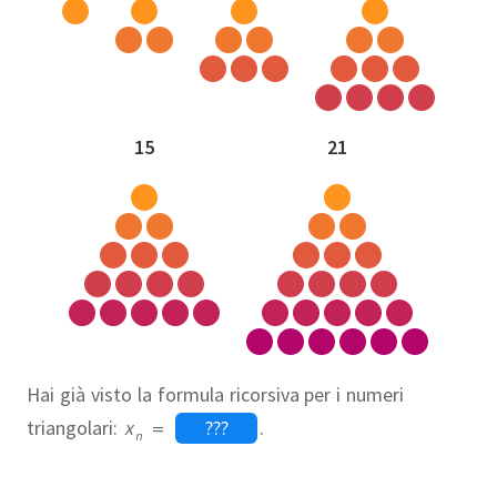
15
21
Hai già visto la formula ricorsiva per i numeri
triangolari:
x
=
???
.
n
x
+
n
n
−
1
2
×
x
−
1
n
−
1
to modello diventa evidente se
2
n
−
1