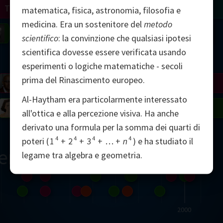
Turing
Tao
matematica, fisica, astronomia, filosofia e
medicina. Era un sostenitore del
metodo
on
Gardner
Serre
Uhlenbeck
Bourgain
Mirzakhani
scientifico
: la convinzione che qualsiasi ipotesi
scientifica dovesse essere verificata usando
Mandelbrot
esperimenti o logiche matematiche - secoli
prima del Rinascimento europeo.
Blackwell
Penrose
Al-Haytham era particolarmente interessato
del
Robinson
Easley
Matiyasevich
Avila
all'ottica e alla percezione visiva. Ha anche
derivato una formula per la somma dei quarti di
4
4
4
4
poteri (
1
+
2
+
3
+
…
+
n
) e ha studiato il
ern
legame tra algebra e geometria.
2000