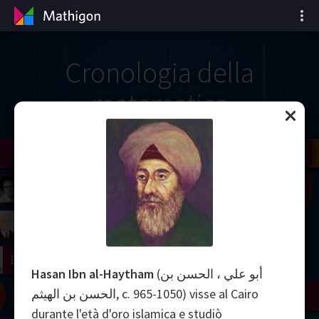
Cronologia della
matematica
il
Nash
Grothendieck
Cohen
Conway
Thurston
Shamir
Wiles
Daubechies
Zhang
Viazovska
 Neumann
Johnson
mogorov
Lorenz
right
Erdős
Hasan Ibn al-Haytham
(أبو علي ، الحسن بن
الحسن بن الهيثم, c. 965-1050) visse al Cairo
Chern
Wilkins
Langlands
Yau
Perelman
durante l'età d'oro islamica e studiò