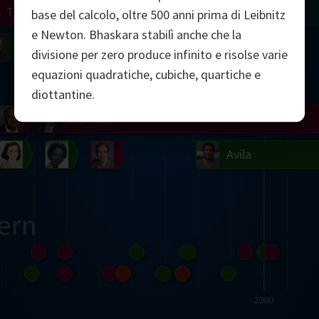
Turing
Tao
base del calcolo, oltre 500 anni prima di Leibnitz
e Newton. Bhaskara stabilì anche che la
on
Gardner
Serre
Uhlenbeck
Bourgain
Mirzakhani
divisione per zero produce infinito e risolse varie
equazioni quadratiche, cubiche, quartiche e
Mandelbrot
diottantine.
Blackwell
Penrose
del
Robinson
Easley
Matiyasevich
Avila
ern
2000