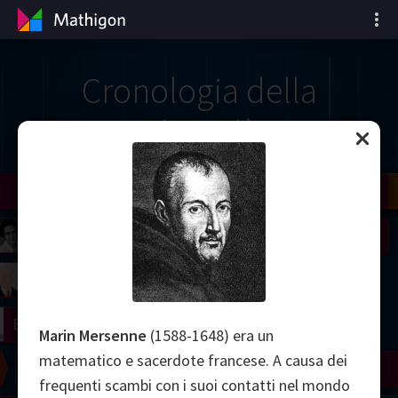
Cronologia della
matematica
il
Nash
Grothendieck
Cohen
Conway
Thurston
Shamir
Wiles
Daubechies
Zhang
Viazovska
 Neumann
Johnson
mogorov
Lorenz
right
Erdős
Marin Mersenne
(1588-1648) era un
matematico e sacerdote francese. A causa dei
Chern
Wilkins
Langlands
Yau
Perelman
frequenti scambi con i suoi contatti nel mondo