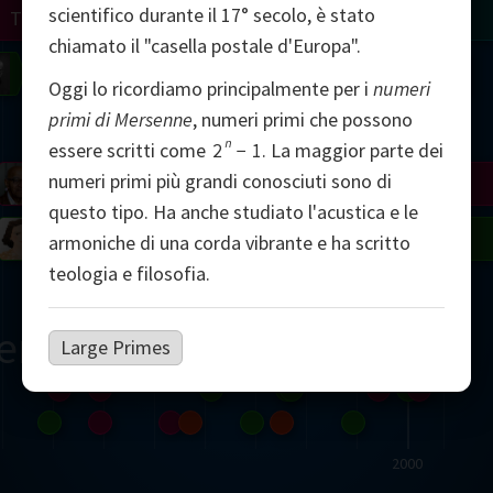
scientifico durante il 17° secolo, è stato
Turing
Tao
chiamato il "casella postale d'Europa".
on
Gardner
Serre
Uhlenbeck
Bourgain
Mirzakhani
Oggi lo ricordiamo principalmente per i
numeri
primi di Mersenne
, numeri primi che possono
Mandelbrot
n
essere scritti come
2
−
1
.
La maggior parte dei
numeri primi più grandi conosciuti sono di
Blackwell
Penrose
questo tipo. Ha anche studiato l'acustica e le
del
Robinson
Easley
Matiyasevich
Avila
armoniche di una corda vibrante e ha scritto
teologia e filosofia.
ern
Large Primes
2000